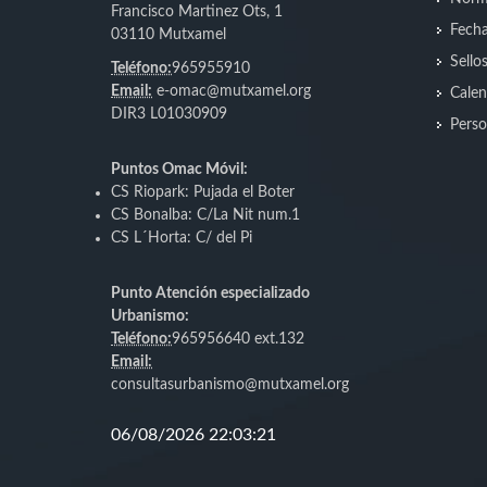
Francisco Martinez Ots, 1
Fecha
03110 Mutxamel
Sello
Teléfono:
965955910
Email:
e-omac@mutxamel.org
Calen
DIR3 L01030909
Perso
Puntos Omac Móvil:
CS Riopark: Pujada el Boter
CS Bonalba: C/La Nit num.1
CS L´Horta: C/ del Pi
Punto Atención especializado
Urbanismo:
Teléfono:
965956640 ext.132
Email:
consultasurbanismo@mutxamel.org