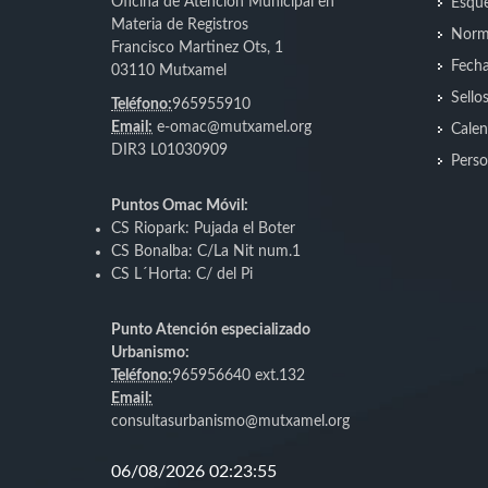
Oficina de Atención Municipal en
Esque
Materia de Registros
Norm
Francisco Martinez Ots, 1
Fecha
03110 Mutxamel
Sello
Teléfono:
965955910
Email:
e-omac@mutxamel.org
Calen
DIR3 L01030909
Perso
Puntos Omac Móvil:
CS Riopark: Pujada el Boter
CS Bonalba: C/La Nit num.1
CS L´Horta: C/ del Pi
Punto Atención especializado
Urbanismo:
Teléfono:
965956640 ext.132
Email:
consultasurbanismo@mutxamel.org